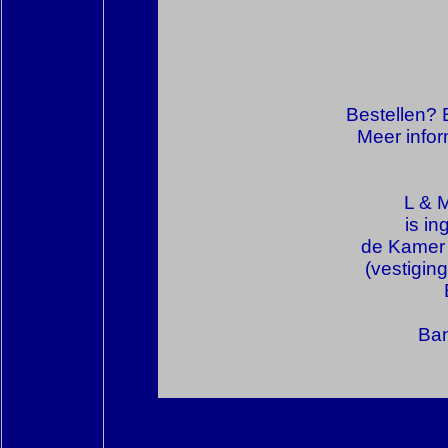
Bestellen? 
Meer infor
L & M
is i
de Kamer
(vestigin
Ban